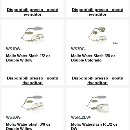
Disponibili presso i nostri
Disponibili presso i nostri
rivenditori
rivenditori
WS1DW-
WS3DC-
Molix Water Slash 1/2 oz
Molix Water Slash 3/8 oz
Double Willow
Double Colorado
Disponibili presso i nostri
Disponibili presso i nostri
rivenditori
rivenditori
WS3DW-
WSR12DW-
Molix Water Slash 3/8 oz
Molix Waterslash R 1/2 oz
Double Willow
DW