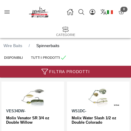
0
CATEGORIE
Wire Baits
Spinnerbaits
DISPONIBILI
TUTTI I PRODOTTI
FILTRA PRODOTTI
VES34DW-
WS1DC-
Molix Venator SR 3/4 oz
Molix Water Slash 1/2 oz
Double Willow
Double Colorado