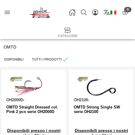
0
CATEGORIE
OMTD
DISPONIBILI
TUTTI I PRODOTTI
OH2000D-
OH2100-
OMTD Straight Dressed col.
OMTD Strong Single SW
Pink 2 pcs serie OH2000D
serie OH2100
Disponibili presso i nostri
Disponibili presso i nostri