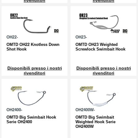
rivenditori
rivenditori
OH22-
OH23-
OMTD OH22 Knotless Down
OMTD OH23 Weighted
Shot Hook
Screwlock Swimbait Hook
Disponibili presso i nostri
Disponibili presso i nostri
rivenditori
rivenditori
OH2400-
OH2400W-
OMTD Big Swimbait Hook
OMTD Big Swimbait
Serie OH2400
Weighted Hook Serie
OH2400W