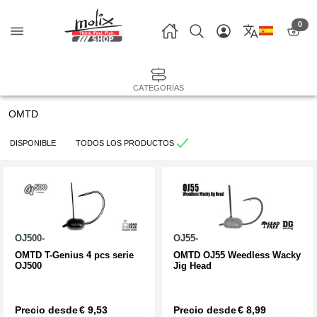
0
CATEGORÍAS
OMTD
DISPONIBLE
TODOS LOS PRODUCTOS
OJ500-
OJ55-
OMTD T-Genius 4 pcs serie
OMTD OJ55 Weedless Wacky
OJ500
Jig Head
Precio desde
€ 9,53
Precio desde
€ 8,99