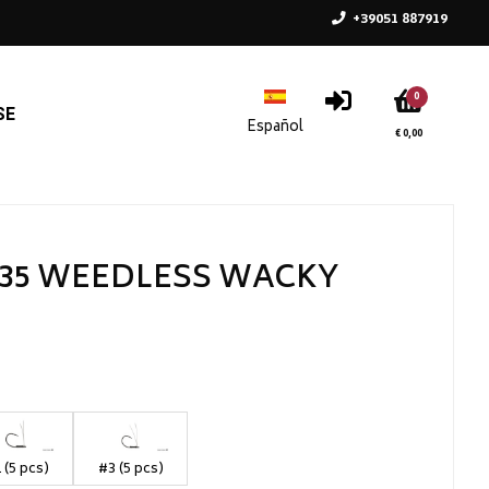
+39051 887919
0
SE
€ 0,00
35 WEEDLESS WACKY
 (5 pcs)
#3 (5 pcs)