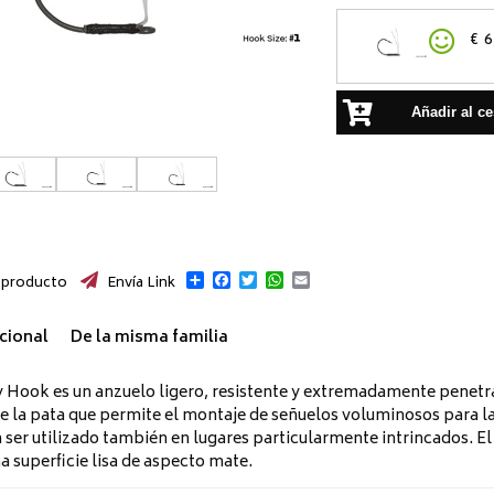
€
6
Añadir al ce
Compartir
Facebook
Twitter
WhatsApp
Email
 producto
Envía Link
cional
De la misma familia
ook es un anzuelo ligero, resistente y extremadamente penetran
de la pata que permite el montaje de señuelos voluminosos para l
a ser utilizado también en lugares particularmente intrincados.
a superficie lisa de aspecto mate.