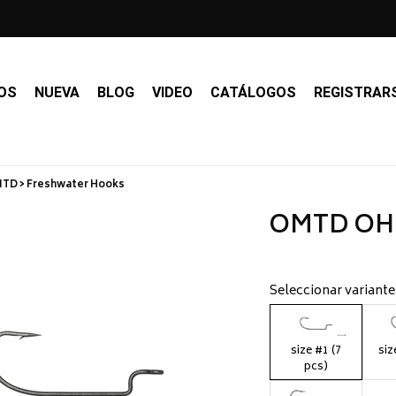
OS
NUEVA
BLOG
VIDEO
CATÁLOGOS
REGISTRAR
TD > Freshwater Hooks
OMTD OH
Seleccionar variante
size #1 (7
siz
pcs)