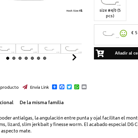
size #4/0 (5
pcs)
€
5
Añadir al ce
Next
Compartir
Facebook
Twitter
WhatsApp
Email
 producto
Envía Link
cional
De la misma familia
oder antialgas, la angulación entre punta y ojal facilitan el mont
s, lizard, slim jerkbait y finesse worm. El acabado especial DG
de aspecto mate.