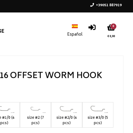
+39051 887919
0
SE
€ 0,00
16 OFFSET WORM HOOK
e #1/0 (6
size #2 (7
size #2/0 (6
size #3/0 (5
pcs)
pcs)
pcs)
pcs)