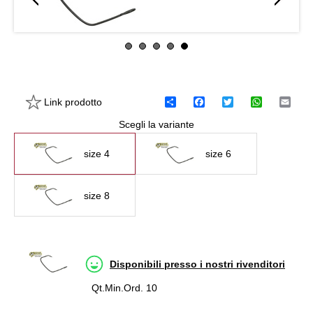
Link prodotto
C
F
T
W
E
o
a
w
h
m
Scegli la variante
n
c
i
a
a
d
e
t
t
i
i
b
t
s
l
size 4
size 6
v
o
e
A
i
o
r
p
d
k
p
i
size 8
Disponibili presso i nostri rivenditori
Qt.Min.Ord. 10