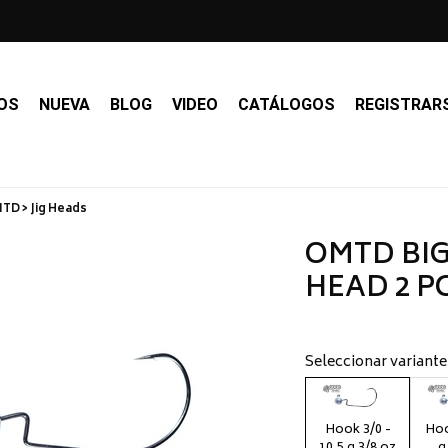
OS
NUEVA
BLOG
VIDEO
CATÁLOGOS
REGISTRAR
D > Jig Heads
OMTD BIG
HEAD 2 PC
Seleccionar variante
Hook 3/0 -
Hoo
10,5 g 3/8 oz
g