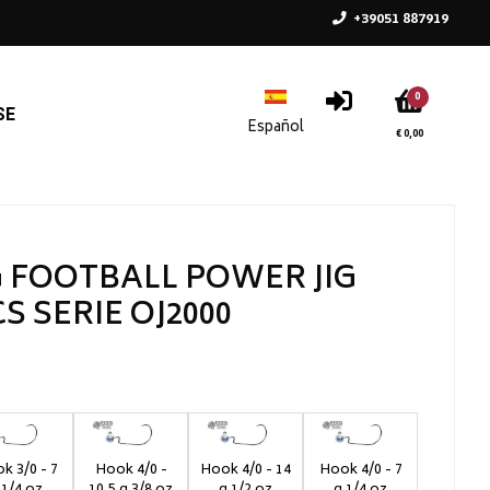
+39051 887919
0
SE
€ 0,00
 FOOTBALL POWER JIG
S SERIE OJ2000
k 3/0 - 7
Hook 4/0 -
Hook 4/0 - 14
Hook 4/0 - 7
 1/4 oz
10,5 g 3/8 oz
g 1/2 oz
g 1/4 oz