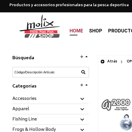
Productos y accesorios profesionales para la pesca deportiva
HOME
SHOP
PRODUCT
Búsqueda
Atrás
OMT
Categorías
Accessories
Apparel
Fishing Line
Frogs & Hollow Body