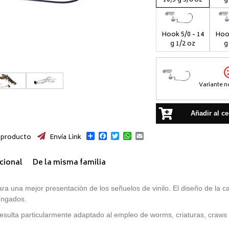
Hook 5/0 - 14
Hook
g 1/2 oz
g
Variante n
Añadir al ce
Compartir
Facebook
Twitter
WhatsApp
Email
 producto
Envía Link
cional
De la misma familia
ara una mejor presentación de los señuelos de vinilo. El diseño de la 
ongados.
 resulta particularmente adaptado al empleo de worms, criaturas, craws