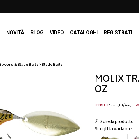
I
NOVITÀ
BLOG
VIDEO
CATALOGHI
REGISTRATI
Spoons & Blade Baits > Blade Baits
MOLIX TR
OZ
3 cm (1.1/4 in)
LENGTH
W
Scheda prodotto
Scegli la variante