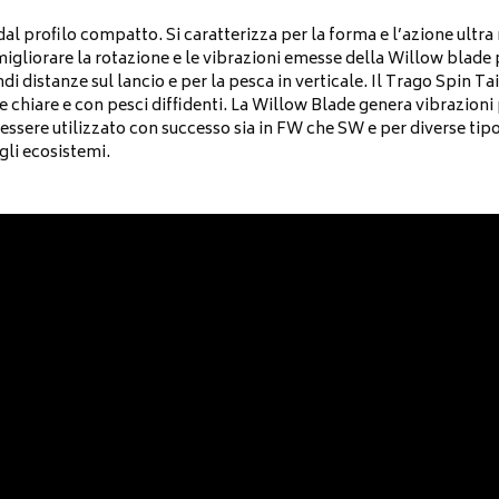
al profilo compatto. Si caratterizza per la forma e l’azione ultra
migliorare la rotazione e le vibrazioni emesse della Willow blade 
di distanze sul lancio e per la pesca in verticale. Il Trago Spin T
 chiare e con pesci diffidenti. La Willow Blade genera vibrazioni 
essere utilizzato con successo sia in FW che SW e per diverse tipol
gli ecosistemi.