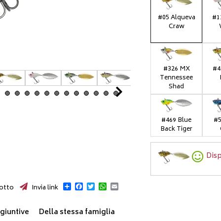
#05 Alqueva
#1
Craw
#326 MX
#4
Tennessee
Shad
Next
#469 Blue
#5
Back Tiger
Disp
Condividi
Facebook
Twitter
WhatsApp
Email
otto
Invia link
giuntive
Della stessa famiglia