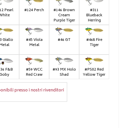
12 Pearl
#124 Perch
#146 Brown
#311
White
Cream
Blueback
Purple Tiger
Herring
3 Giallo
#45 Viola
#46 GT
#468 Fire
Metal
Metal
Tiger
36 F&B
#59 WCC
#93 MX Holo
#PS02 Red
Goby
Red Craw
Shad
Yellow Tiger
onibili presso i nostri rivenditori