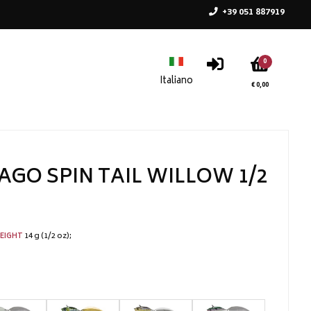
+39 051 887919
0
€ 0,00
AGO SPIN TAIL WILLOW 1/2
14 g (1/2 oz)
EIGHT