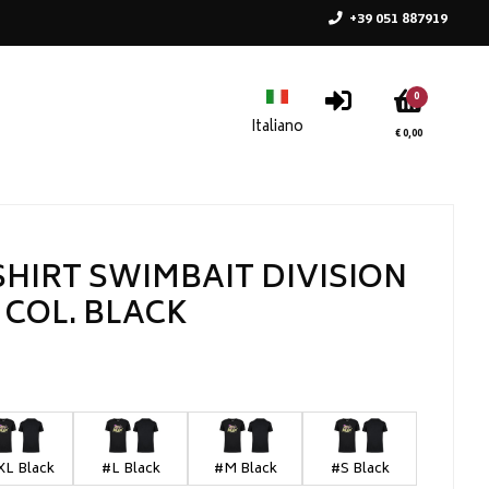
+39 051 887919
0
€ 0,00
SHIRT SWIMBAIT DIVISION
COL. BLACK
XL Black
#L Black
#M Black
#S Black