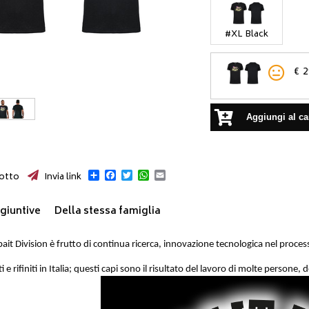
#XL Black
€
2
Aggiungi al ca
Condividi
Facebook
Twitter
WhatsApp
Email
otto
Invia link
giuntive
Della stessa famiglia
ait Division è frutto di continua ricerca, innovazione tecnologica nel process
i e rifiniti in Italia; questi capi sono il risultato del lavoro di molte persone,