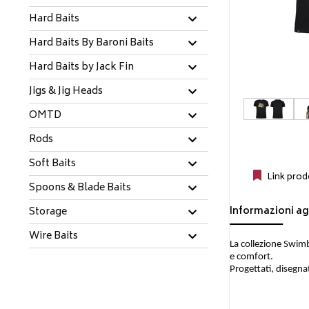
Hard Baits
Hard Baits By Baroni Baits
Hard Baits by Jack Fin
Jigs & Jig Heads
OMTD
Rods
Soft Baits
Link prod
Spoons & Blade Baits
Informazioni ag
Storage
Wire Baits
La collezione Swimb
e comfort.
Progettati, disegnat