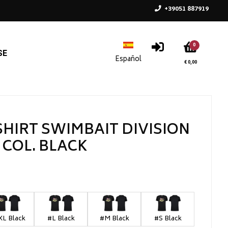
+39051 887919
0
SE
€ 0,00
SHIRT SWIMBAIT DIVISION
COL. BLACK
XL Black
#L Black
#M Black
#S Black