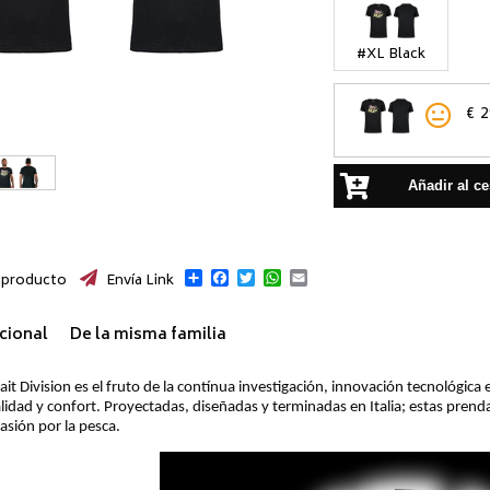
#XL Black
€
2
Añadir al ce
Compartir
Facebook
Twitter
WhatsApp
Email
 producto
Envía Link
cional
De la misma familia
it Division es el fruto de la contínua investigación, innovación tecnológica 
lidad y confort. Proyectadas, diseñadas y terminadas en Italia; estas prend
asión por la pesca.