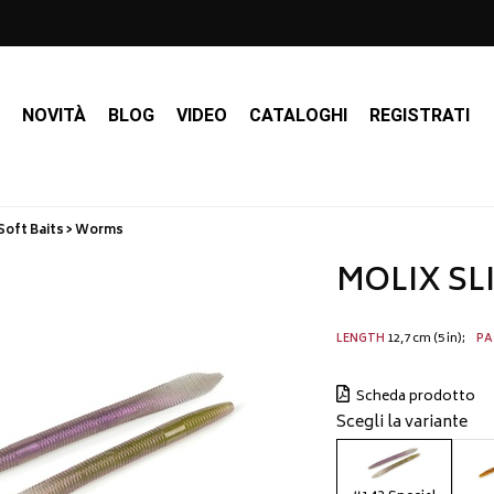
I
NOVITÀ
BLOG
VIDEO
CATALOGHI
REGISTRATI
Soft Baits > Worms
MOLIX SLI
12,7 cm (5 in)
LENGTH
PA
Scheda prodotto
Scegli la variante