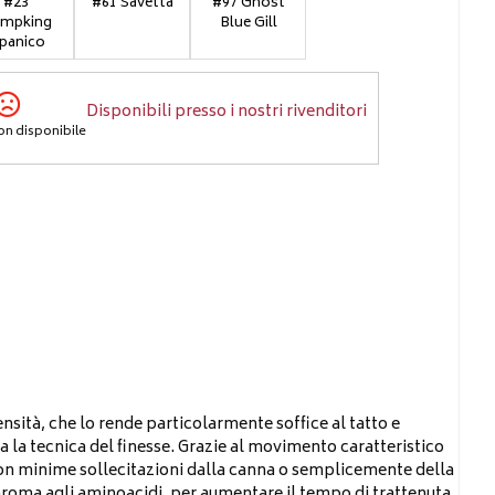
#23
#61 Savetta
#97 Ghost
mpking
Blue Gill
spanico
Disponibili presso i nostri rivenditori
on disponibile
ensità, che lo rende particolarmente soffice al tatto e
la la tecnica del finesse. Grazie al movimento caratteristico
 con minime sollecitazioni dalla canna o semplicemente della
n aroma agli aminoacidi, per aumentare il tempo di trattenuta