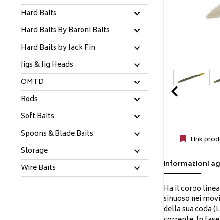
Hard Baits
Hard Baits By Baroni Baits
Hard Baits by Jack Fin
Jigs & Jig Heads
OMTD
Prev
Rods
Soft Baits
Spoons & Blade Baits
Link prod
Storage
Informazioni ag
Wire Baits
Ha il corpo linea
sinuoso nei movim
della sua coda (
corrente. In fase