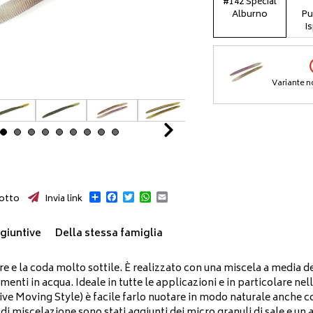
#142 Special
Alburno
Pu
I
Variante n
Next
Condividi
Facebook
Twitter
WhatsApp
Email
otto
Invia link
giuntive
Della stessa famiglia
re e la coda molto sottile. È realizzato con una miscela a media d
enti in acqua. Ideale in tutte le applicazioni e in particolare nel
Live Moving Style) è facile farlo nuotare in modo naturale anche
 di miscelazione sono stati aggiunti dei micro granuli di sale e u