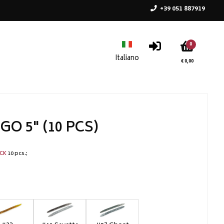
+39 051 887919
0
€ 0,00
GO 5" (10 PCS)
10 pcs.
CK