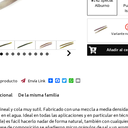
#142 Special
Alburno
Pu
I
Variante n
Añadir al ce
Next
Compartir
Facebook
Twitter
WhatsApp
Email
 producto
Envía Link
cional
De la misma familia
lineal y cola muy sutil. Fabricado con una mezcla a media densida
n el agua. Ideal en todas las aplicaciones y en particular en técn
le) es fácil hacerlo nadar de forma natural, también con cualqu
 fase de composición se añadieron micro gránulos de sal y un ar