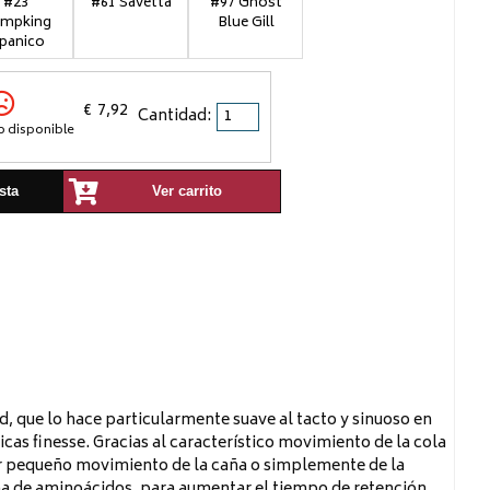
#23
#61 Savetta
#97 Ghost
mpking
Blue Gill
spanico
€
7,92
Cantidad:
o disponible
sta
Ver carrito
d, que lo hace particularmente suave al tacto y sinuoso en
icas finesse. Gracias al característico movimiento de la cola
ier pequeño movimiento de la caña o simplemente de la
oma de aminoácidos, para aumentar el tiempo de retención