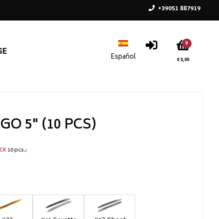
+39051 887919
0
SE
€ 0,00
GO 5" (10 PCS)
10 pcs.
CK