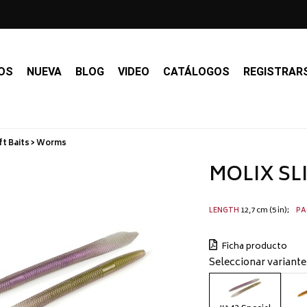
OS
NUEVA
BLOG
VIDEO
CATÁLOGOS
REGISTRAR
t Baits > Worms
MOLIX SLI
12,7 cm (5 in)
LENGTH
PA
Ficha producto
Seleccionar variante