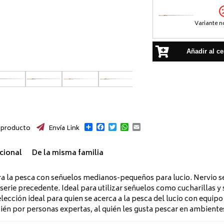
Variante n
Añadir al ce
Compartir
Facebook
Twitter
WhatsApp
Email
 producto
Envía Link
cional
De la misma familia
ra la pesca con señuelos medianos-pequeños para lucio. Nervio sen
 serie precedente. Ideal para utilizar señuelos como cucharillas y
a elección ideal para quien se acerca a la pesca del lucio con equi
én por personas expertas, al quién les gusta pescar en ambientes