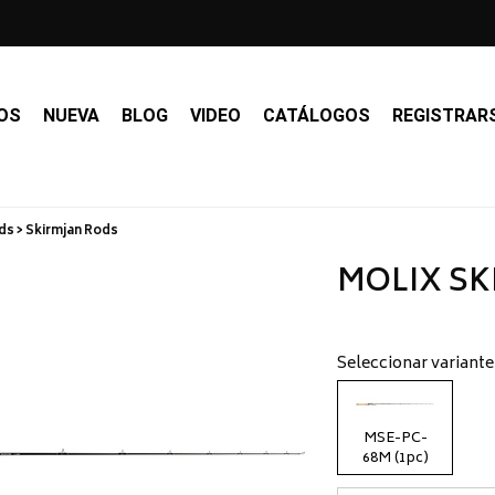
OS
NUEVA
BLOG
VIDEO
CATÁLOGOS
REGISTRAR
s > Skirmjan Rods
MOLIX SK
Seleccionar variante
MSE-PC-
68M (1pc)