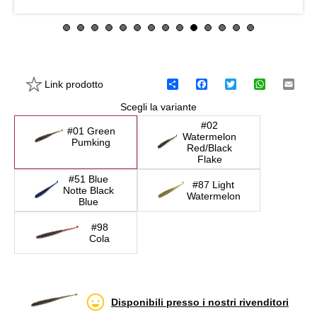
Link prodotto
C
F
T
W
E
o
a
w
h
m
Scegli la variante
n
c
i
a
a
d
e
t
t
i
#02
i
b
t
s
l
#01 Green
Watermelon
v
o
e
A
Pumking
Red/Black
i
o
r
p
Flake
d
k
p
i
#51 Blue
#87 Light
Notte Black
Watermelon
Blue
#98
Cola
Disponibili presso i nostri rivenditori