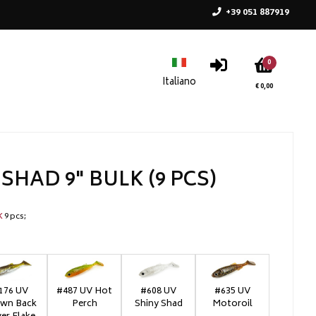
+39 051 887919
0
€ 0,00
SHAD 9" BULK (9 PCS)
9 pcs
K
176 UV
#487 UV Hot
#608 UV
#635 UV
wn Back
Perch
Shiny Shad
Motoroil