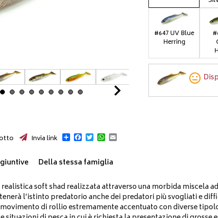
Sil
#647 UV Blue
#
Herring
H
Disp
Next
Condividi
Facebook
Twitter
WhatsApp
Email
otto
Invia link
giuntive
Della stessa famiglia
realistica soft shad realizzata attraverso una morbida miscela ad 
tenerà l’istinto predatorio anche dei predatori più svogliati e dif
movimento di rollio estremamente accentuato con diverse tipologi
 le situazioni di pesca in cui è richiesta la presentazione di gro