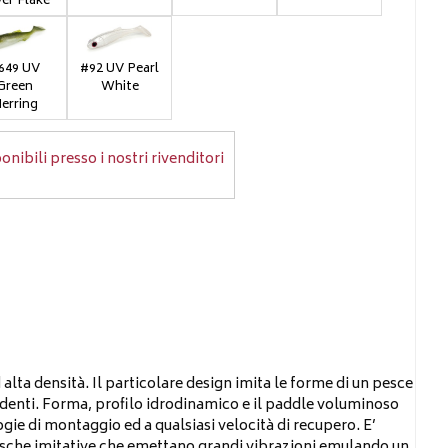
ver Flake
649 UV
#92 UV Pearl
Green
White
erring
onibili presso i nostri rivenditori
alta densità. Il particolare design imita le forme di un pesce
fidenti. Forma, profilo idrodinamico e il paddle voluminoso
e di montaggio ed a qualsiasi velocità di recupero. E’
sse esche imitative che emettano grandi vibrazioni emulando un