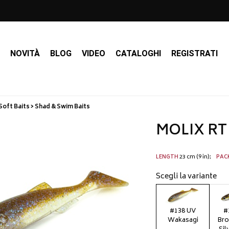
I
NOVITÀ
BLOG
VIDEO
CATALOGHI
REGISTRATI
Soft Baits > Shad & Swim Baits
MOLIX RT 
23 cm (9 in)
LENGTH
PAC
Scegli la variante
#138 UV
#
Wakasagi
Bro