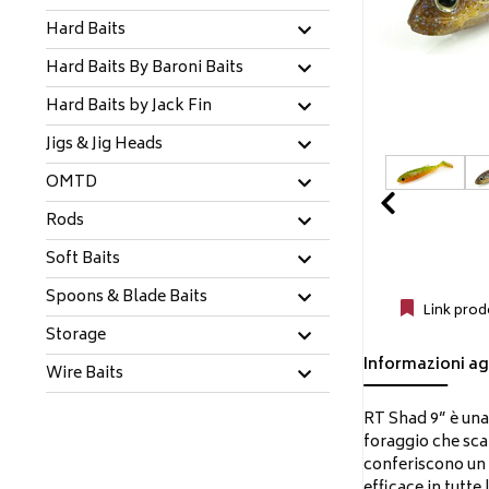
Hard Baits
Hard Baits By Baroni Baits
Hard Baits by Jack Fin
Jigs & Jig Heads
OMTD
Prev
Rods
Soft Baits
Spoons & Blade Baits
Link prod
Storage
Informazioni ag
Wire Baits
RT Shad 9” è una 
foraggio che sca
conferiscono un 
efficace in tutte