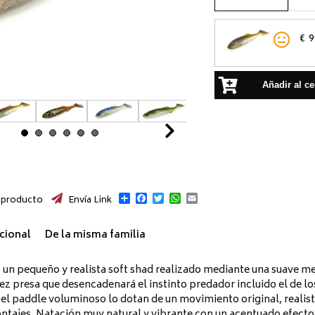
€
9
Añadir al ce
Next
Compartir
Facebook
Twitter
WhatsApp
Email
 producto
Envía Link
cional
De la misma familia
s un pequeño y realista soft shad realizado mediante una suave me
z presa que desencadenará el instinto predador incluido el de l
el paddle voluminoso lo dotan de un movimiento original, realista
ntajes. Natación muy natural y vibrante con un acentuado efecto 