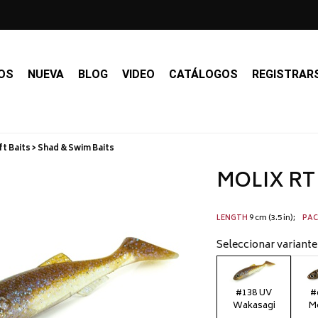
OS
NUEVA
BLOG
VIDEO
CATÁLOGOS
REGISTRAR
t Baits > Shad & Swim Baits
MOLIX RT 
9 cm (3.5 in)
LENGTH
PA
Seleccionar variante
#138 UV
#
Wakasagi
M