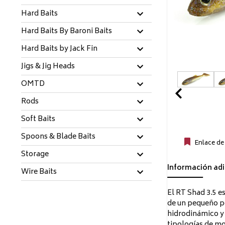
Hard Baits
Hard Baits By Baroni Baits
Hard Baits by Jack Fin
Jigs & Jig Heads
OMTD
Prev
Rods
Soft Baits
Spoons & Blade Baits
Enlace de
Storage
Información adi
Wire Baits
El RT Shad 3.5 e
de un pequeño pe
hidrodinámico y 
tipologías de mo