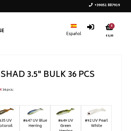
+39051 887919
0
SE
€ 0,00
SHAD 3.5" BULK 36 PCS
36 pcs
CK
635 UV
#647 UV Blue
#649 UV
#92 UV Pearl
otoroil
Herring
Green
White