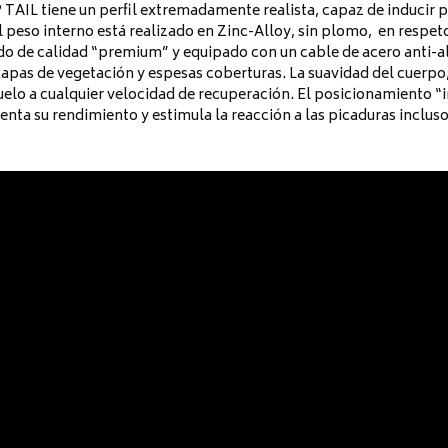
 TAIL tiene un perfil extremadamente realista, capaz de inducir p
 peso interno está realizado en Zinc-Alloy, sin plomo,
en respet
do de calidad “premium” y equipado con un cable de acero anti-a
 capas de vegetación y espesas coberturas. La suavidad del cuerp
uelo a cualquier velocidad de recuperación. El posicionamiento “
enta su rendimiento y estimula la reacción a las picaduras inclus