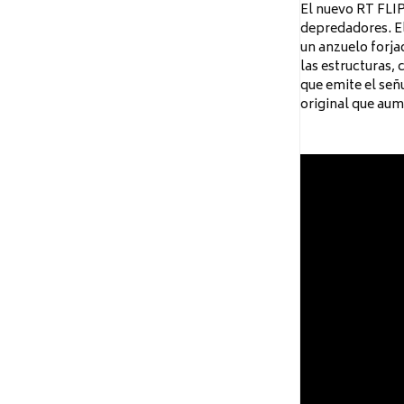
El nuevo RT FLIP
depredadores. El
un anzuelo forja
las estructuras,
que emite el señ
original que aum