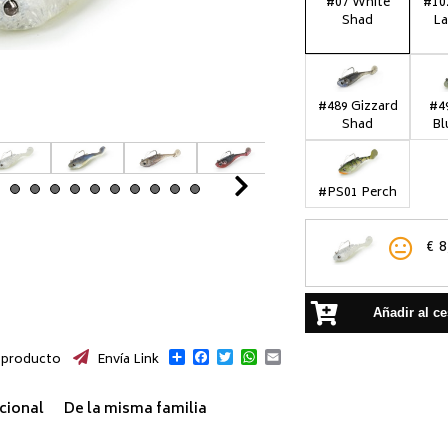
#07 White
#10
Shad
La
#489 Gizzard
#4
Shad
Bl
Next
#PS01 Perch
€
8
Añadir al ce
Compartir
Facebook
Twitter
WhatsApp
Email
 producto
Envía Link
cional
De la misma familia