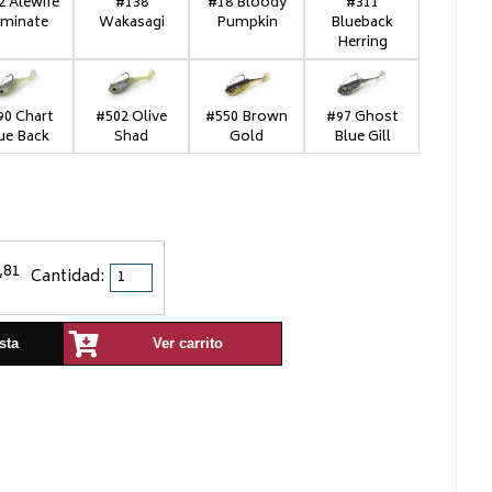
2 Alewife
#138
#18 Bloody
#311
minate
Wakasagi
Pumpkin
Blueback
Herring
90 Chart
#502 Olive
#550 Brown
#97 Ghost
ue Back
Shad
Gold
Blue Gill
,81
Cantidad:
sta
Ver carrito