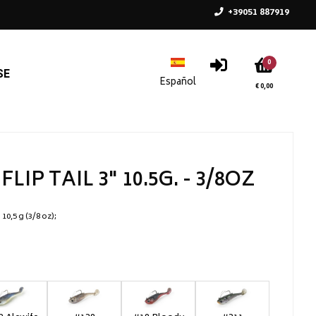
+39051 887919
0
SE
€ 0,00
LIP TAIL 3" 10.5G. - 3/8OZ
10,5 g (3/8 oz)
T