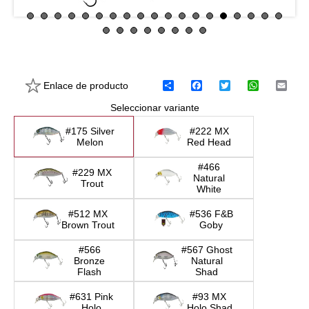
Enlace de producto
C
F
T
W
E
o
a
w
h
m
Seleccionar variante
m
c
i
a
a
p
e
t
t
i
a
b
t
s
l
#175 Silver
#222 MX
r
o
e
A
Melon
Red Head
t
o
r
p
i
k
p
#466
#229 MX
r
Natural
Trout
White
#512 MX
#536 F&B
Brown Trout
Goby
#566
#567 Ghost
Bronze
Natural
Flash
Shad
#631 Pink
#93 MX
Holo
Holo Shad