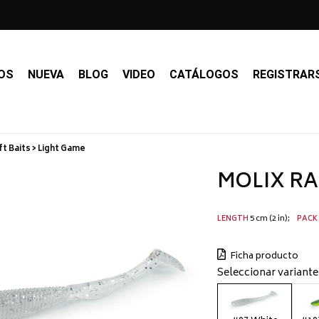
OS
NUEVA
BLOG
VIDEO
CATÁLOGOS
REGISTRAR
t Baits > Light Game
MOLIX RA 
5 cm (2 in)
LENGTH
PACK
Ficha producto
Seleccionar variante