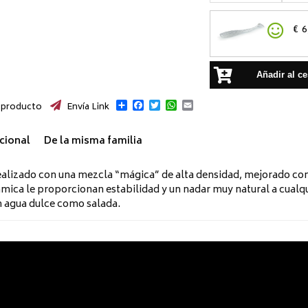
€
6
Añadir al ce
Compartir
Facebook
Twitter
WhatsApp
Email
 producto
Envía Link
cional
De la misma familia
alizado con una mezcla “mágica” de alta densidad, mejorado con
ica le proporcionan estabilidad y un nadar muy natural a cualqui
en agua dulce como salada.