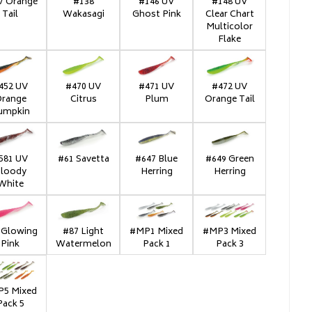
7 Orange
#138
#146 UV
#148 UV
Tail
Wakasagi
Ghost Pink
Clear Chart
Multicolor
Flake
452 UV
#470 UV
#471 UV
#472 UV
range
Citrus
Plum
Orange Tail
umpkin
581 UV
#61 Savetta
#647 Blue
#649 Green
loody
Herring
Herring
White
 Glowing
#87 Light
#MP1 Mixed
#MP3 Mixed
Pink
Watermelon
Pack 1
Pack 3
5 Mixed
Pack 5