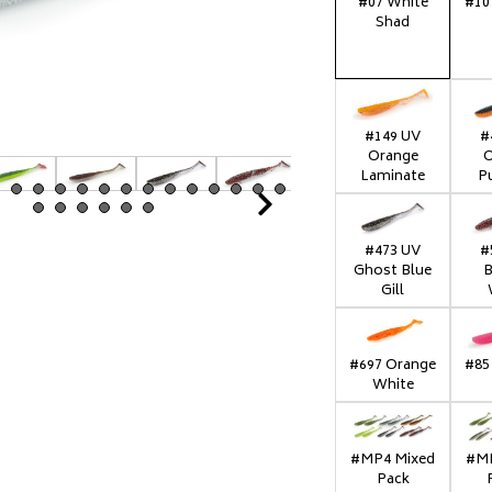
#07 White
#10
Shad
#149 UV
#
Orange
O
Laminate
P
Next
#473 UV
#
Ghost Blue
B
Gill
#697 Orange
#85
White
#MP4 Mixed
#MP
Pack