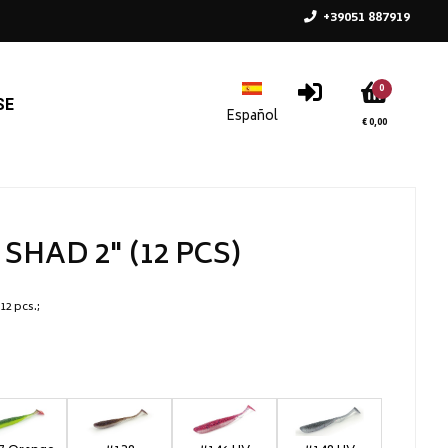
+39051 887919
0
SE
€ 0,00
SHAD 2" (12 PCS)
12 pcs.