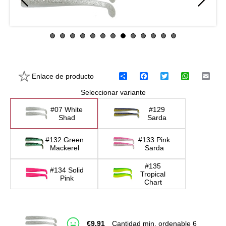
Enlace de producto
C
F
T
W
E
o
a
w
h
m
Seleccionar variante
m
c
i
a
a
p
e
t
t
i
a
b
t
s
l
#07 White
#129
r
o
e
A
Shad
Sarda
t
o
r
p
i
k
p
#132 Green
#133 Pink
r
Mackerel
Sarda
#135
#134 Solid
Tropical
Pink
Chart
€
9,91
Cantidad min. ordenable 6