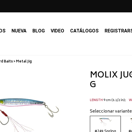
OS
NUEVA
BLOG
VIDEO
CATÁLOGOS
REGISTRAR
d Baits > Metal Jig
MOLIX JU
G
9 cm (3.1/2 in)
LENGTH
W
Seleccionar variante
#249 Spring
#