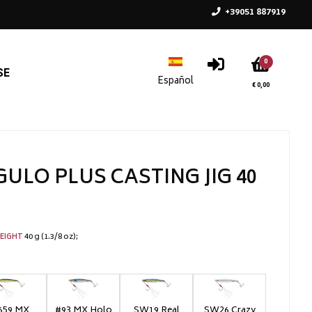
+39051 887919
0
SE
€ 0,00
GULO PLUS CASTING JIG 40
40 g (1.3/8 oz)
EIGHT
659 MX
#93 MX Holo
SW19 Real
SW26 Crazy