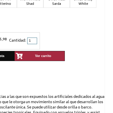
tterino
Shad
Sarda
White
5,98
Cantidad:
sta
Ver carrito
ias a las que son expuestos los artificiales dedicados al agua
 que le otorga un movimiento similar al que desarrollan los
cilante única. Se puede utilizar desde orilla o barco.
species tropicales. Equipado con anzuelos triples
y assist