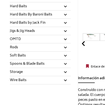
Hard Baits
Hard Baits By Baroni Baits
Hard Baits by Jack Fin
Jigs & Jig Heads
OMTD
Prev
Rods
Soft Baits
Spoons & Blade Baits
Enlace de
Storage
Información adi
Wire Baits
Construído con ma
salada. El cuerp
peces pasto en e
Óptimos resultad