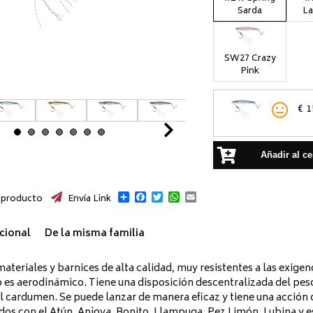
Sarda
La
SW27 Crazy
Pink
€
1
Next
Añadir al ce
Compartir
Facebook
Twitter
WhatsApp
Email
 producto
Envía Link
cional
De la misma familia
teriales y barnices de alta calidad, muy resistentes a las exigenc
o es aerodinámico. Tiene una disposición descentralizada del peso
l cardumen. Se puede lanzar de manera eficaz y tiene una acción os
os con el Atún, Anjova, Bonito, Llampuga, Pez Limón, Lubina y e