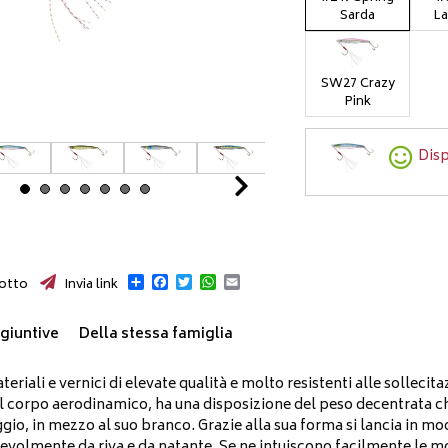
Sarda
La
SW27 Crazy
Pink
Disp
Next
Condividi
Facebook
Twitter
WhatsApp
Email
otto
Invia link
giuntive
Della stessa famiglia
eriali e vernici di elevate qualità e molto resistenti alle sollecitaz
 Il corpo aerodinamico, ha una disposizione del peso decentrat
gio, in mezzo al suo branco. Grazie alla sua forma si lancia in mod
gevolmente da riva e da natante. Se ne intuiscono facilmente le 