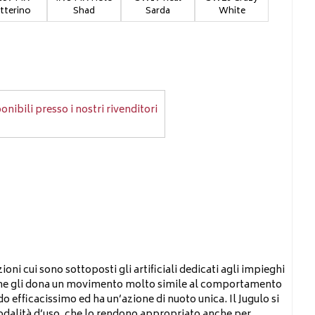
tterino
Shad
Sarda
White
onibili presso i nostri rivenditori
ioni cui sono sottoposti gli artificiali dedicati agli impieghi
a che gli dona un movimento molto simile al comportamento
o efficacissimo ed ha un’azione di nuoto unica. Il Jugulo si
modalità d’uso, che lo rendono appropriato anche per