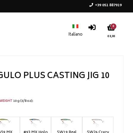
+39 051 887919
0
€ 0,00
GULO PLUS CASTING JIG 10
10 g (3/8 oz)
WEIGHT
659 MX
#93 MX Holo
SW19 Real
SW26 Crazy