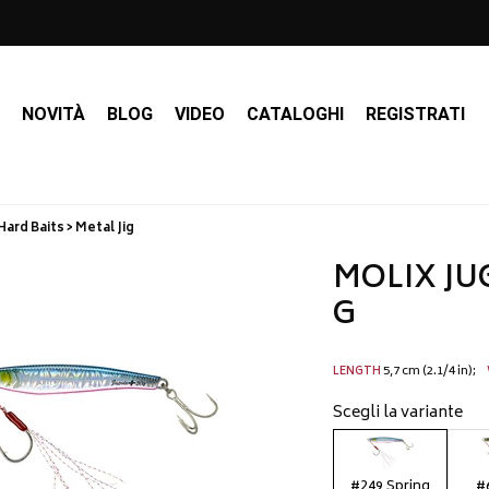
I
NOVITÀ
BLOG
VIDEO
CATALOGHI
REGISTRATI
Hard Baits > Metal Jig
MOLIX JU
G
5,7 cm (2.1/4 in)
LENGTH
Scegli la variante
#249 Spring
#