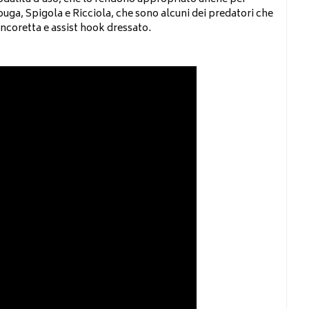
uga, Spigola e Ricciola, che sono alcuni dei predatori che
ancoretta e assist hook dressato.