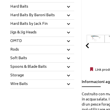
Hard Baits
Hard Baits By Baroni Baits
Hard Baits by Jack Fin
Jigs & Jig Heads
OMTD
Prev
Rods
Soft Baits
Spoons & Blade Baits
Link prod
Storage
Informazioni ag
Wire Baits
Costruito con mat
in acqua salata.
di un pesce forag
può utilizzare a