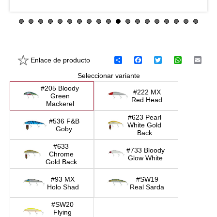
Enlace de producto
C
F
T
W
E
o
a
w
h
m
Seleccionar variante
m
c
i
a
a
p
e
t
t
i
#205 Bloody
a
b
t
s
l
#222 MX
Green
r
o
e
A
Red Head
Mackerel
t
o
r
p
i
k
p
#623 Pearl
#536 F&B
r
White Gold
Goby
Back
#633
#733 Bloody
Chrome
Glow White
Gold Back
#93 MX
#SW19
Holo Shad
Real Sarda
#SW20
Flying