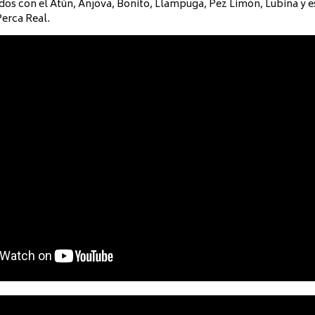
os con el Atún, Anjova, Bonito, Llampuga, Pez Limón, Lubina y es
Perca Real.