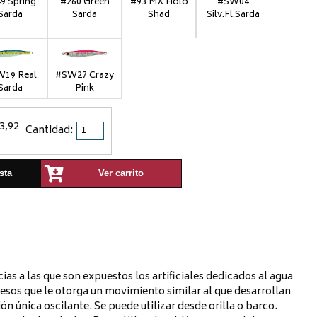
9 Spring
#260 Green
#93 MX Holo
#SW04
Sarda
Sarda
Shad
Silv.Fl.Sarda
19 Real
#SW27 Crazy
Sarda
Pink
3,92
Cantidad:
sta
Ver carrito
ias a las que son expuestos los artificiales dedicados al agua
pesos que le otorga un movimiento similar al que desarrollan
n única oscilante. Se puede utilizar desde orilla o barco.