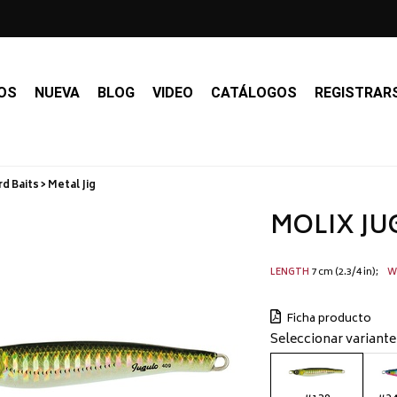
OS
NUEVA
BLOG
VIDEO
CATÁLOGOS
REGISTRAR
d Baits > Metal Jig
MOLIX JUG
7 cm (2.3/4 in)
LENGTH
W
Ficha producto
Seleccionar variante