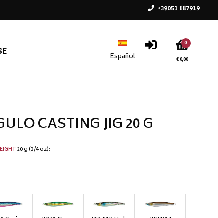
+39051 887919
0
SE
€ 0,00
ULO CASTING JIG 20 G
20 g (3/4 oz)
EIGHT