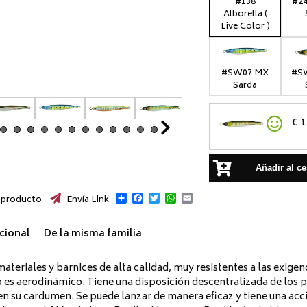
#138
#24
Alborella (
Live Color )
#SW07 MX
#SW
Sarda
€
1
Next
Añadir al ce
Compartir
Facebook
Twitter
WhatsApp
Email
 producto
Envía Link
cional
De la misma familia
teriales y barnices de alta calidad, muy resistentes a las exigenc
o es aerodinámico. Tiene una disposición descentralizada de los 
en su cardumen. Se puede lanzar de manera eficaz y tiene una acció