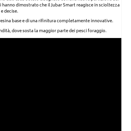
ati hanno dimostrato che il Jubar Smart reagisce in scioltezza
 e decise.
a resina base e di una rifinitura completamente innovative.
ondità, dove sosta la maggior parte dei pesci foraggio.