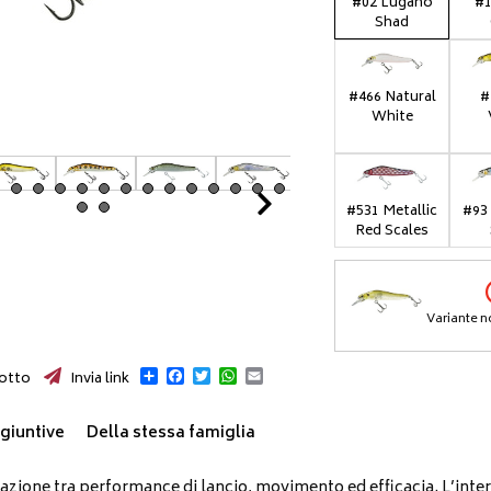
#02 Lugano
#1
Shad
#466 Natural
#
White
Next
#531 Metallic
#93
Red Scales
Variante n
Condividi
Facebook
Twitter
WhatsApp
Email
otto
Invia link
giuntive
Della stessa famiglia
zione tra performance di lancio, movimento ed efficacia. L’inter