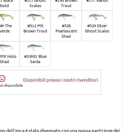
1 Black
#117 Ghost
#143 Brown
#177 Vairon
Gold
Scales
Trout
49 The
#512 MX
#528
#529 Silver
Verde
Brown Trout
Pearlescent
Ghost Scales
Shad
 MX Holo
#SW01 Blue
Shad
Sarda
Disponibili presso i nostri rivenditori
on disponibile
no dell’esca è stato disegnato con una nuova partizione dei