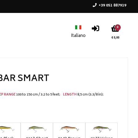
+39 051 887919
0
€ 0,00
BAR SMART
100 to 150 cm / 3.2 to 5 feet
8,5 cm (3.3/8 in)
EP RANGE
LENGTH