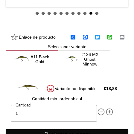
Enlace de producto
C
F
T
W
E
o
a
w
h
m
Seleccionar variante
m
c
i
a
a
p
e
t
t
i
#126 MX
a
b
t
s
l
#11 Black
Ghost
r
o
e
A
Gold
Minnow
t
o
r
p
i
k
p
r
Variante no disponible
€
18,88
Cantidad min. ordenable 4
Cantidad