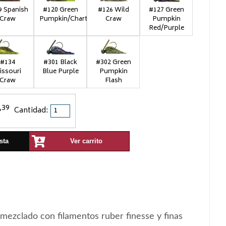
9 Spanish
#120 Green
#126 Wild
#127 Green
Craw
Pumpkin/Chart
Craw
Pumpkin
Red/Purple
#134
#301 Black
#302 Green
issouri
Blue Purple
Pumpkin
Craw
Flash
,39
Cantidad:
sta
Ver carrito
t mezclado con filamentos ruber finesse y finas