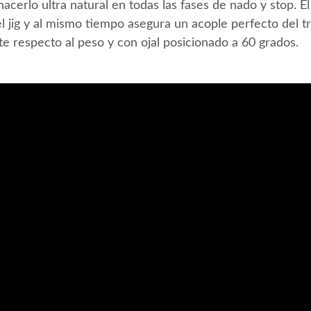
 hacerlo ultra natural en todas las fases de nado y stop. 
el jig y al mismo tiempo asegura un acople perfecto del 
e respecto al peso y con ojal posicionado a 60 grados.