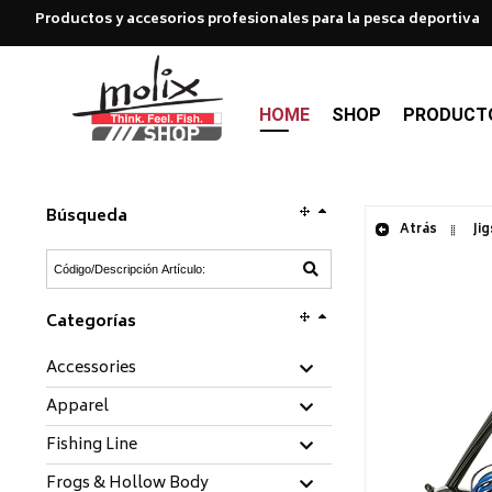
Productos y accesorios profesionales para la pesca deportiva
HOME
SHOP
PRODUCT
Búsqueda
Atrás
Jig
Categorías
Accessories
Apparel
Fishing Line
Frogs & Hollow Body