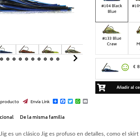
#104 Black
#10
Blue
#133 Blue
Craw
M
Next
€
8
Añadir al ce
Compartir
Facebook
Twitter
WhatsApp
Email
 producto
Envía Link
cional
De la misma familia
-Jig es un clásico Jig es profuso en detalles, como el skir