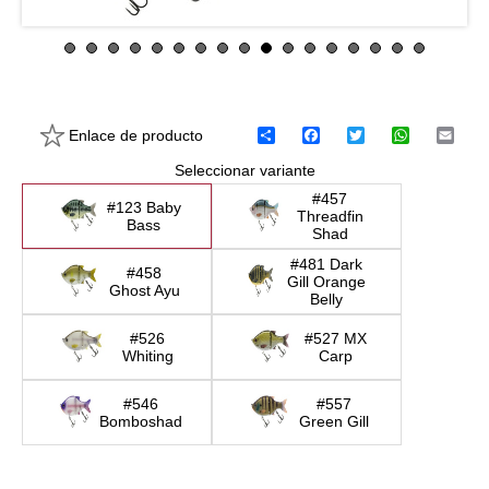
Enlace de producto
C
F
T
W
E
o
a
w
h
m
Seleccionar variante
m
c
i
a
a
p
e
t
t
i
#457
a
b
t
s
l
#123 Baby
Threadfin
r
o
e
A
Bass
Shad
t
o
r
p
i
k
p
#481 Dark
#458
r
Gill Orange
Ghost Ayu
Belly
#526
#527 MX
Whiting
Carp
#546
#557
Bomboshad
Green Gill