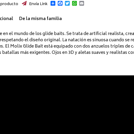
Compartir
Facebook
Twitter
WhatsApp
Email
 producto
Envía Link
cional
De la misma familia
en el mundo de los glide baits. Se trata de artificial realista, c
respetando el diseño original. La natación es sinuosa cuando se re
es. El Molix Glide Bait está equipado con dos anzuelos triples de
s batallas más exigentes. Ojos en 3D y aletas suaves y realistas 