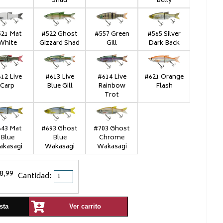
Shad
Belly
21 Mat
#522 Ghost
#557 Green
#565 Silver
White
Gizzard Shad
Gill
Dark Back
12 Live
#613 Live
#614 Live
#621 Orange
Carp
Blue Gill
Rainbow
Flash
Trot
43 Mat
#693 Ghost
#703 Ghost
Blue
Blue
Chrome
kasagi
Wakasagi
Wakasagi
8,99
Cantidad:
sta
Ver carrito