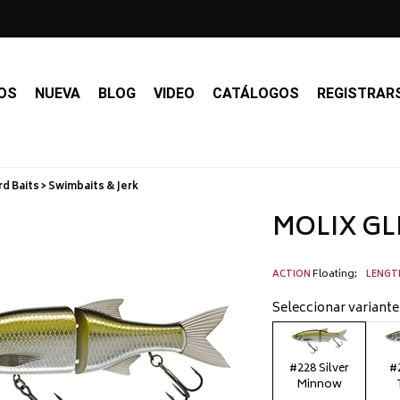
OS
NUEVA
BLOG
VIDEO
CATÁLOGOS
REGISTRAR
d Baits > Swimbaits & Jerk
MOLIX GLI
Floating
ACTION
LENG
Seleccionar variante
#228 Silver
#
Minnow