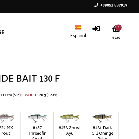
+39051 887919
0
SE
€ 0,00
DE BAIT 130 F
13 cm (5 in)
28 g (1 oz)
TH
WEIGHT
229 MX
#457
#458 Ghost
#481 Dark
Trout
Threadfin
Ayu
Gill Orange