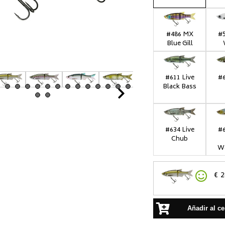
#486 MX
#5
Blue Gill
#611 Live
#6
Black Bass
Next
#634 Live
#6
Chub
Wa
€
2
Añadir al ce