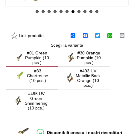
Link prodotto
C
F
T
W
E
o
a
w
h
m
Scegli la variante
n
c
i
a
a
d
e
t
t
i
#01 Green
#30 Orange
i
b
t
s
l
Pumpkin (10
Pumpkin (10
v
o
e
A
pcs.)
pcs.)
i
o
r
p
d
k
p
#33
#493 UV
i
Chartreuse
Metallic Back
(10 pcs.)
Orange (10
pcs.)
#495 UV
Green
Shimmering
(10 pcs.)
Disponibili presso i nostri rivenditori