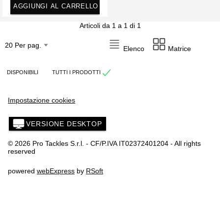
AGGIUNGI AL CARRELLO
Articoli da 1 a 1 di 1
Elenco
Matrice
DISPONIBILI
TUTTI I PRODOTTI
Impostazione cookies
VERSIONE DESKTOP
© 2026 Pro Tackles S.r.l. - CF/P.IVA IT02372401204 - All rights
reserved
powered
webExpress
by
RSoft