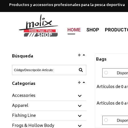
Productos y accesorios profesionales para la pesca deportiva
HOME
SHOP
PRODUCT
Búsqueda
Bags
Dispon
Categorías
Artículos de 0 a 
Accessories
Artículos de 0 a 
Apparel
Fishing Line
Dispon
Frogs & Hollow Body