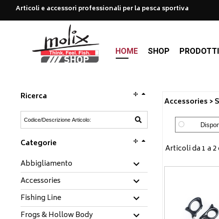
Articoli e accessori professionali per la pesca sportiva
HOME
SHOP
PRODOTT
Ricerca
Accessories > S
Disponi
Categorie
Articoli da 1 a 2 
Abbigliamento
Accessories
Fishing Line
Frogs & Hollow Body