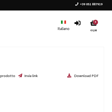
+39 051 887919
0
€ 0,00
 prodotto
Invia link
Download PDF