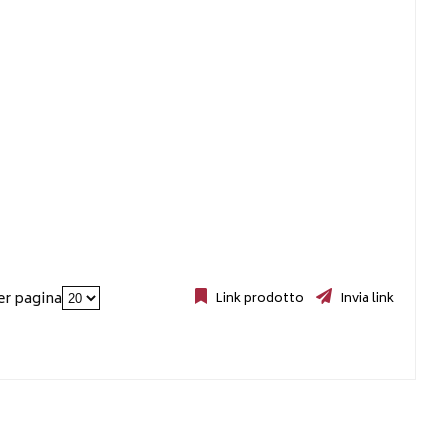
er pagina
Link prodotto
Invia link