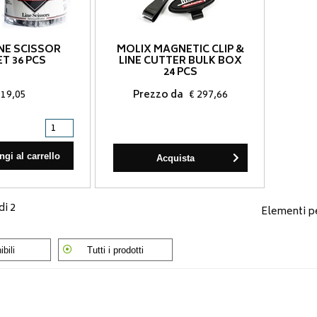
INE SCISSOR
MOLIX MAGNETIC CLIP &
T 36 PCS
LINE CUTTER BULK BOX
24 PCS
119,05
Prezzo da
€ 297,66
gi al carrello
Acquista
di 2
Elementi p
bili
Tutti i prodotti