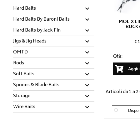
Hard Baits
Hard Baits By Baroni Baits
MOLIX L
BUCKE
Hard Baits by Jack Fin
Jigs & Jig Heads
€ 
OMTD
Qtà:
Rods
Aggiun
Soft Baits
Spoons & Blade Baits
Articoli da 1 a 2 
Storage
Wire Baits
Disponi