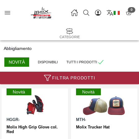
0
CATEGORIE
Abbigliamento
NOVITÀ
DISPONIBILI
TUTTI I PRODOTTI
FILTRA PRODOTTI
Novità
Novità
HGGR-
MTH-
Molix High Grip Glove col.
Molix Trucker Hat
Red