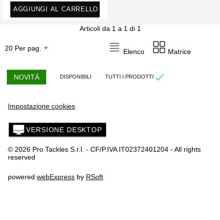
AGGIUNGI AL CARRELLO
Articoli da 1 a 1 di 1
Elenco
Matrice
NOVITÀ
DISPONIBILI
TUTTI I PRODOTTI
Impostazione cookies
VERSIONE DESKTOP
© 2026 Pro Tackles S.r.l. - CF/P.IVA IT02372401204 - All rights
reserved
powered
webExpress
by
RSoft