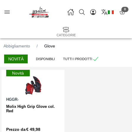
0
CATEGORIE
Abbigliamento
Glove
NOVITÀ
DISPONIBILI
TUTTI I PRODOTTI
Novità
HGGR-
Molix High Grip Glove col.
Red
Prezzo da
€ 49,98