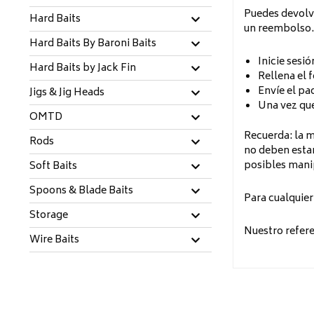
Puedes devolve
Hard Baits
un reembolso.
Hard Baits By Baroni Baits
Inicie sesi
Hard Baits by Jack Fin
Rellena el 
Envíe el paq
Jigs & Jig Heads
Una vez qu
OMTD
Recuerda: la m
Rods
no deben estar
posibles mani
Soft Baits
Spoons & Blade Baits
Para cualquier
Storage
Nuestro refer
Wire Baits