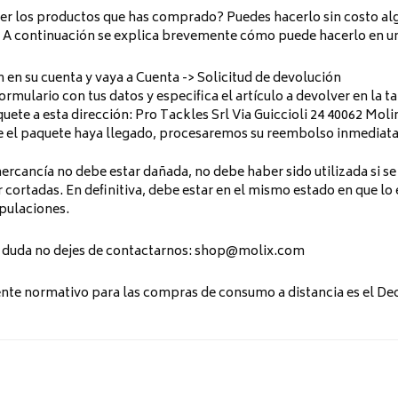
r los productos que has comprado? Puedes hacerlo sin costo algu
 A continuación se explica brevemente cómo puede hacerlo en un
ón en su cuenta y vaya a Cuenta -> Solicitud de devolución
formulario con tus datos y especifica el artículo a devolver en la 
uete a esta dirección: Pro Tackles Srl Via Guiccioli 24 40062 Molin
e el paquete haya llegado, procesaremos su reembolso inmediat
ercancía no debe estar dañada, no debe haber sido utilizada si se t
 cortadas. En definitiva, debe estar en el mismo estado en que lo
pulaciones.
 duda no dejes de contactarnos:
shop@molix.com
ente normativo para las compras de consumo a distancia es el De